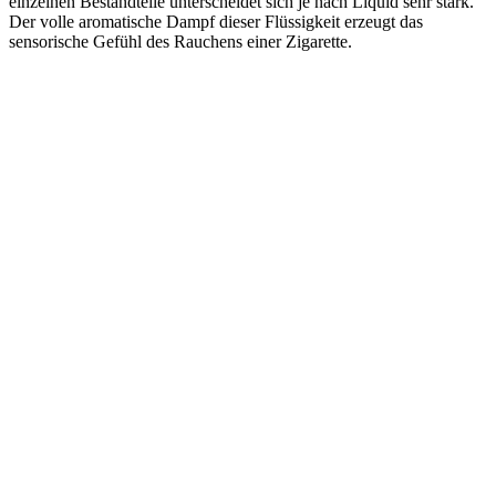
einzelnen Bestandteile unterscheidet sich je nach Liquid sehr stark.
Der volle aromatische Dampf dieser Flüssigkeit erzeugt das
sensorische Gefühl des Rauchens einer Zigarette.