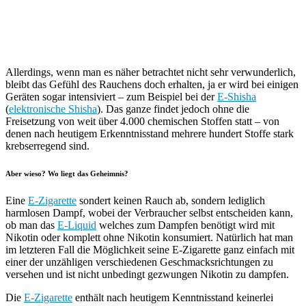
Allerdings, wenn man es näher betrachtet nicht sehr verwunderlich,
bleibt das Gefühl des Rauchens doch erhalten, ja er wird bei einigen
Geräten sogar intensiviert – zum Beispiel bei der
E-Shisha
(
elektronische Shisha
). Das ganze findet jedoch ohne die
Freisetzung von weit über 4.000 chemischen Stoffen statt – von
denen nach heutigem Erkenntnisstand mehrere hundert Stoffe stark
krebserregend sind.
Aber wieso? Wo liegt das Geheimnis?
Eine
E-Zigarette
sondert keinen Rauch ab, sondern lediglich
harmlosen Dampf, wobei der Verbraucher selbst entscheiden kann,
ob man das
E-Liquid
welches zum Dampfen benötigt wird mit
Nikotin oder komplett ohne Nikotin konsumiert. Natürlich hat man
im letzteren Fall die Möglichkeit seine E-Zigarette ganz einfach mit
einer der unzähligen verschiedenen Geschmacksrichtungen zu
versehen und ist nicht unbedingt gezwungen Nikotin zu dampfen.
Die
E-Zigarette
enthält nach heutigem Kenntnisstand keinerlei