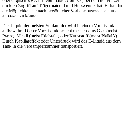
oder englisch RBA für rebuildable Atomizer) bei dem der Nutzer
direkten Zugriff auf Trägermaterial und Heizwendel hat. Er hat dort
die Möglichkeit sie nach persönlicher Vorliebe auswechseln und
anpassen zu können.
Das Liquid der meisten Verdampfer wird in einem Vorratstank
aufbewahrt. Dieser Vorratstank besteht meistens aus Glas (meist
Pyrex), Metall (meist Edelstahl) oder Kunststoff (meist PMMA).
Durch Kapillareffekt oder Unterdruck wird das E-Liquid aus dem
Tank in die Verdampferkammer transportiert.