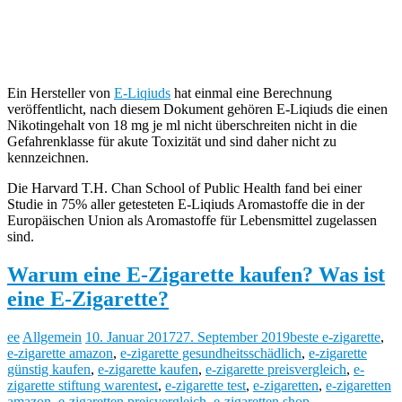
Ein Hersteller von
E-Liqiuds
hat einmal eine Berechnung
veröffentlicht, nach diesem Dokument gehören E-Liqiuds die einen
Nikotingehalt von 18 mg je ml nicht überschreiten nicht in die
Gefahrenklasse für akute Toxizität und sind daher nicht zu
kennzeichnen.
Die Harvard T.H. Chan School of Public Health fand bei einer
Studie in 75% aller getesteten E-Liqiuds Aromastoffe die in der
Europäischen Union als Aromastoffe für Lebensmittel zugelassen
sind.
Warum eine E-Zigarette kaufen? Was ist
eine E-Zigarette?
ee
Allgemein
10. Januar 2017
27. September 2019
beste e-zigarette
,
e-zigarette amazon
,
e-zigarette gesundheitsschädlich
,
e-zigarette
günstig kaufen
,
e-zigarette kaufen
,
e-zigarette preisvergleich
,
e-
zigarette stiftung warentest
,
e-zigarette test
,
e-zigaretten
,
e-zigaretten
amazon
,
e-zigaretten preisvergleich
,
e-zigaretten shop