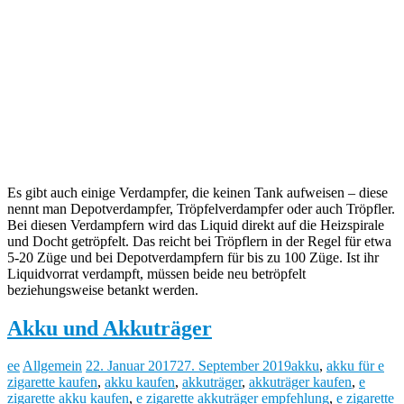
Es gibt auch einige Verdampfer, die keinen Tank aufweisen – diese
nennt man Depotverdampfer, Tröpfelverdampfer oder auch Tröpfler.
Bei diesen Verdampfern wird das Liquid direkt auf die Heizspirale
und Docht getröpfelt. Das reicht bei Tröpflern in der Regel für etwa
5-20 Züge und bei Depotverdampfern für bis zu 100 Züge. Ist ihr
Liquidvorrat verdampft, müssen beide neu betröpfelt
beziehungsweise betankt werden.
Akku und Akkuträger
ee
Allgemein
22. Januar 2017
27. September 2019
akku
,
akku für e
zigarette kaufen
,
akku kaufen
,
akkuträger
,
akkuträger kaufen
,
e
zigarette akku kaufen
,
e zigarette akkuträger empfehlung
,
e zigarette