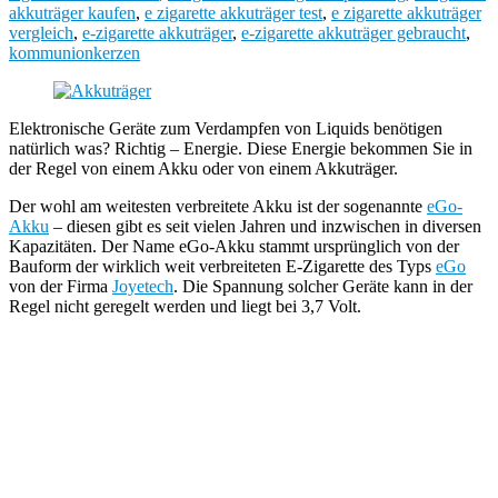
akkuträger kaufen
,
e zigarette akkuträger test
,
e zigarette akkuträger
vergleich
,
e-zigarette akkuträger
,
e-zigarette akkuträger gebraucht
,
kommunionkerzen
Elektronische Geräte zum Verdampfen von Liquids benötigen
natürlich was? Richtig – Energie. Diese Energie bekommen Sie in
der Regel von einem Akku oder von einem Akkuträger.
Der wohl am weitesten verbreitete Akku ist der sogenannte
eGo-
Akku
– diesen gibt es seit vielen Jahren und inzwischen in diversen
Kapazitäten. Der Name eGo-Akku stammt ursprünglich von der
Bauform der wirklich weit verbreiteten E-Zigarette des Typs
eGo
von der Firma
Joyetech
. Die Spannung solcher Geräte kann in der
Regel nicht geregelt werden und liegt bei 3,7 Volt.