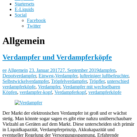
Startersets
E-Liquids
Social
Facebook
Twitter
Allgemein
Verdampfer und Verdampferköpfe
ee
Allgemein
23. Januar 2017
27. September 2019
dampfen
,
Depotverdampfer
,
Einweg-Verdampfer
,
luftreiniger luftbefeuchter
,
Selbstwickelverdampfer
,
Tröpfelverdampfer
,
Tröpfler
,
unterschied
verdampferköpfe
,
Verdampfer
,
Verdampfer mit wechselbaren
Köpfen
,
verdampfer-kopf
,
Verdampferkopf
,
verdampferköpfe
Der Markt der elektronischen Verdampfer ist groß und er wächst
stetig. Man könnte sogar sagen es gibt eine nahzu unüberschaubare
Vielzahl an Geräten auf dem Markt. Diese unterscheiden sich primär
in Liquidkapazität, Verdampferprinzip, Akkukapazität und
eventueller Regelung der Versorgungsspannung. Erfahrende