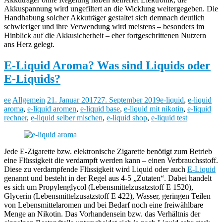
Akkuspannung wird ungefiltert an die Wicklung weitergegeben. Die
Handhabung solcher Akkuträger gestaltet sich demnach deutlich
schwieriger und ihre Verwendung wird meistens – besonders im
Hinblick auf die Akkusicherheit – eher fortgeschrittenen Nutzern
ans Herz gelegt.
E-Liquid Aroma? Was sind Liquids oder
E-Liquids?
ee
Allgemein
21. Januar 2017
27. September 2019
e-liquid
,
e-liquid
aroma
,
e-liquid aromen
,
e-liquid base
,
e-liquid mit nikotin
,
e-liquid
rechner
,
e-liquid selber mischen
,
e-liquid shop
,
e-liquid test
Jede E-Zigarette bzw. elektronische Zigarette benötigt zum Betrieb
eine Flüssigkeit die verdampft werden kann – einen Verbrauchsstoff.
Diese zu verdampfende Flüssigkeit wird Liquid oder auch
E-Liquid
genannt und besteht in der Regel aus 4-5 „Zutaten“. Dabei handelt
es sich um Propylenglycol (Lebensmittelzusatzstoff E 1520),
Glycerin (Lebensmittelzusatzstoff E 422), Wasser, geringen Teilen
von Lebensmittelaromen und bei Bedarf noch eine freiwählbare
Menge an Nikotin. Das Vorhandensein bzw. das Verhältnis der