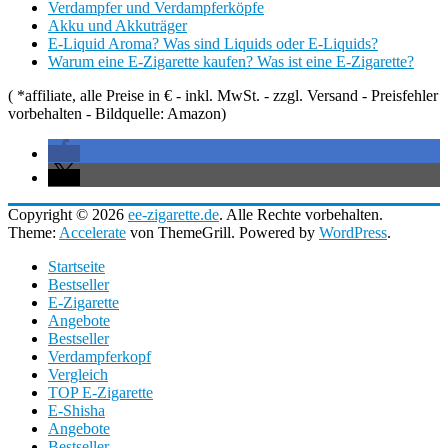
Verdampfer und Verdampferköpfe
Akku und Akkuträger
E-Liquid Aroma? Was sind Liquids oder E-Liquids?
Warum eine E-Zigarette kaufen? Was ist eine E-Zigarette?
( *affiliate, alle Preise in € - inkl. MwSt. - zzgl. Versand - Preisfehler
vorbehalten - Bildquelle: Amazon)
Copyright © 2026
ee-zigarette.de
. Alle Rechte vorbehalten.
Theme:
Accelerate
von ThemeGrill. Powered by
WordPress
.
Startseite
Bestseller
E-Zigarette
Angebote
Bestseller
Verdampferkopf
Vergleich
TOP E-Zigarette
E-Shisha
Angebote
Bestseller