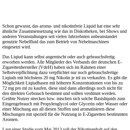
Schon gewusst, das aroma- und nikotinfreie Liquid hat eine sehr
ähnliche Zusammensetzung wie das in Diskotheken, bei Shows und
anderen Veranstaltungen seit vielen Jahrzehnten unbeanstandet
genutzte Nebelfluid das zum Betrieb von Nebelmaschinen
eingesetzt wird.
Das Liqiud kann selbst angemischt oder auch gebrauchsfertig
erworben werden. Alle Mitglieder des Verbands der deutschen E-
Zigarettenhersteller (VdeH) haben sich im Rahmen einer
Selbstverpflichtung dazu verpflichtet nur noch gebrauchsfertige
Liqiuds mit höchstens 20 mg Nikotin je ml zu verkaufen. Es gibt die
Möglichkeit Liqiudbasen mit höheren Konzentrationen von bis zu
72 mg pro ml zu kaufen, diese sind dann allerdings noch nicht für
den direkten Gebrauch bestimmt und sollten verdünnt werden.
Geübte Nutzer strecken bzw. mischen sich solche Basisliquids zum
Eingengebrauch mit Propylenglycol oder Glycerin oder Wasser oder
einer Mischung aus all diesen Stoffen und aromatisieren diese
Mischungen mit speziell für die Nutzung in E-Zigaretten bestimmten
Aromen.
Laut einer Studie vom Mai 2013 soll der Nikotingehalt auf den