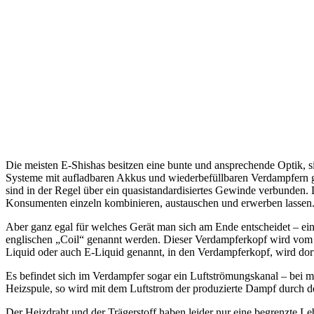
Die meisten E-Shishas besitzen eine bunte und ansprechende Optik, 
Systeme mit aufladbaren Akkus und wiederbefüllbaren Verdampfern g
sind in der Regel über ein quasistandardisiertes Gewinde verbunden. 
Konsumenten einzeln kombinieren, austauschen und erwerben lassen
Aber ganz egal für welches Gerät man sich am Ende entscheidet – ein
englischen „Coil“ genannt werden. Dieser Verdampferkopf wird vom A
Liquid oder auch E-Liquid genannt, in den Verdampferkopf, wird dort
Es befindet sich im Verdampfer sogar ein Luftströmungskanal – bei 
Heizspule, so wird mit dem Luftstrom der produzierte Dampf durch de
Der Heizdraht und der Trägerstoff haben leider nur eine begrenzte L