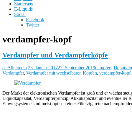
Startersets
E-Liquids
Social
Facebook
Twitter
verdampfer-kopf
Verdampfer und Verdampferköpfe
ee
Allgemein
23. Januar 2017
27. September 2019
dampfen
,
Depotver
Verdampfer
,
Verdampfer mit wechselbaren Köpfen
,
verdampfer-kopf
Der Markt der elektronischen Verdampfer ist groß und er wächst stet
Liquidkapazität, Verdampferprinzip, Akkukapazität und eventuelle
Einwegsysteme sind meist optisch einer Filterzigarette nachempfunde