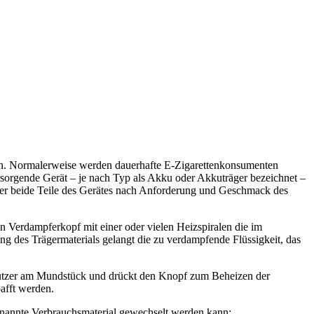
otin. Normalerweise werden dauerhafte E-Zigarettenkonsumenten
sorgende Gerät – je nach Typ als Akku oder Akkuträger bezeichnet –
immer beide Teile des Gerätes nach Anforderung und Geschmack des
n Verdampferkopf mit einer oder vielen Heizspiralen die im
 des Trägermaterials gelangt die zu verdampfende Flüssigkeit, das
r Nutzer am Mundstück und drückt den Knopf zum Beheizen der
afft werden.
genannte Verbrauchsmaterial gewechselt werden kann: