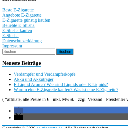
Beste E-Zigarette
Angebote E-Zigarette
E-Zigarette günstig kaufen
Beliebte E-Shisha
E-Shisha kaufen
E-Shisha
Datenschutzerklärung
Impressum
Neueste Beiträge
Verdampfer und Verdampferköpfe
Akku und Akkuträger
E-Liquid Aroma? Was sind Liquids oder E-Liquids?
Warum eine E-Zigarette kaufen? Was ist eine E-Zigarette?
( *affiliate, alle Preise in € - inkl. MwSt. - zzgl. Versand - Preisfehl