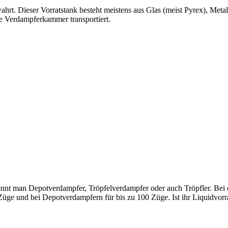
hrt. Dieser Vorratstank besteht meistens aus Glas (meist Pyrex), Meta
ie Verdampferkammer transportiert.
ennt man Depotverdampfer, Tröpfelverdampfer oder auch Tröpfler. Bei 
0 Züge und bei Depotverdampfern für bis zu 100 Züge. Ist ihr Liquidvor