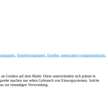
erdampfer
,
Tröpfelverdampfer
,
Tröpfler
,
unterschied verdampferköpfe
,
l an Geräten auf dem Markt. Diese unterscheiden sich primär in
garette machen nur selten Gebrauch von Einwegsystemen. Solche
shas zur einmaligen Verwendung.