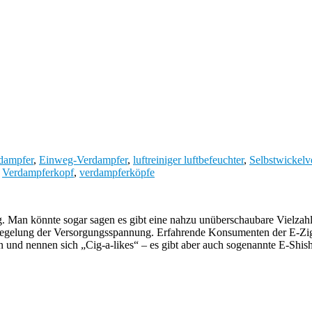
dampfer
,
Einweg-Verdampfer
,
luftreiniger luftbefeuchter
,
Selbstwickelv
,
Verdampferkopf
,
verdampferköpfe
ig. Man könnte sogar sagen es gibt eine nahzu unüberschaubare Vielzah
r Regelung der Versorgungsspannung. Erfahrende Konsumenten der E-Zi
n und nennen sich „Cig-a-likes“ – es gibt aber auch sogenannte E-Shi