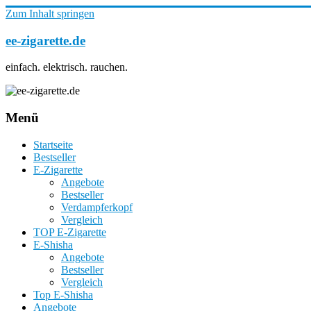
Zum Inhalt springen
ee-zigarette.de
einfach. elektrisch. rauchen.
Menü
Startseite
Bestseller
E-Zigarette
Angebote
Bestseller
Verdampferkopf
Vergleich
TOP E-Zigarette
E-Shisha
Angebote
Bestseller
Vergleich
Top E-Shisha
Angebote