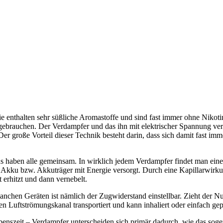
sie enthalten sehr süßliche Aromastoffe und sind fast immer ohne Nik
ebrauchen. Der Verdampfer und das ihn mit elektrischer Spannung ver
Der große Vorteil dieser Technik besteht darin, dass sich damit fast 
.
s haben alle gemeinsam. In wirklich jedem Verdampfer findet man eine
kku bzw. Akkuträger mit Energie versorgt. Durch eine Kapillarwirkung
 erhitzt und dann vernebelt.
manchen Geräten ist nämlich der Zugwiderstand einstellbar. Zieht de
n Luftströmungskanal transportiert und kann inhaliert oder einfach gep
ebenszeit – Verdampfer unterscheiden sich primär dadurch, wie das so