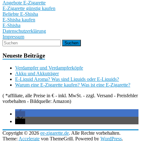
Angebote E-Zigarette
E-Zigarette günstig kaufen
Beliebte E-Shisha
E-Shisha kaufen
E-Shisha
Datenschutzerklärung
Impressum
Neueste Beiträge
Verdampfer und Verdampferköpfe
Akku und Akkuträger
E-Liquid Aroma? Was sind Liquids oder E-Liquids?
Warum eine E-Zigarette kaufen? Was ist eine E-Zigarette?
( *affiliate, alle Preise in € - inkl. MwSt. - zzgl. Versand - Preisfehler
vorbehalten - Bildquelle: Amazon)
Copyright © 2026
ee-zigarette.de
. Alle Rechte vorbehalten.
Theme:
Accelerate
von ThemeGrill. Powered by
WordPress
.