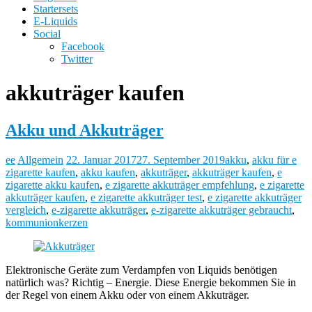
Startersets
E-Liquids
Social
Facebook
Twitter
akkuträger kaufen
Akku und Akkuträger
ee
Allgemein
22. Januar 2017
27. September 2019
akku
,
akku für e
zigarette kaufen
,
akku kaufen
,
akkuträger
,
akkuträger kaufen
,
e
zigarette akku kaufen
,
e zigarette akkuträger empfehlung
,
e zigarette
akkuträger kaufen
,
e zigarette akkuträger test
,
e zigarette akkuträger
vergleich
,
e-zigarette akkuträger
,
e-zigarette akkuträger gebraucht
,
kommunionkerzen
Elektronische Geräte zum Verdampfen von Liquids benötigen
natürlich was? Richtig – Energie. Diese Energie bekommen Sie in
der Regel von einem Akku oder von einem Akkuträger.