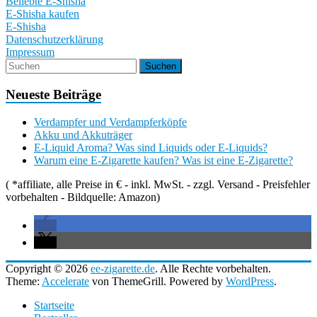
Beliebte E-Shisha
E-Shisha kaufen
E-Shisha
Datenschutzerklärung
Impressum
Neueste Beiträge
Verdampfer und Verdampferköpfe
Akku und Akkuträger
E-Liquid Aroma? Was sind Liquids oder E-Liquids?
Warum eine E-Zigarette kaufen? Was ist eine E-Zigarette?
( *affiliate, alle Preise in € - inkl. MwSt. - zzgl. Versand - Preisfehler
vorbehalten - Bildquelle: Amazon)
Copyright © 2026
ee-zigarette.de
. Alle Rechte vorbehalten.
Theme:
Accelerate
von ThemeGrill. Powered by
WordPress
.
Startseite