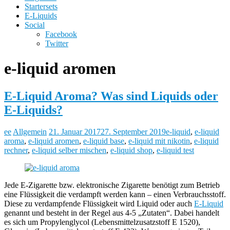
Startersets
E-Liquids
Social
Facebook
Twitter
e-liquid aromen
E-Liquid Aroma? Was sind Liquids oder
E-Liquids?
ee
Allgemein
21. Januar 2017
27. September 2019
e-liquid
,
e-liquid
aroma
,
e-liquid aromen
,
e-liquid base
,
e-liquid mit nikotin
,
e-liquid
rechner
,
e-liquid selber mischen
,
e-liquid shop
,
e-liquid test
Jede E-Zigarette bzw. elektronische Zigarette benötigt zum Betrieb
eine Flüssigkeit die verdampft werden kann – einen Verbrauchsstoff.
Diese zu verdampfende Flüssigkeit wird Liquid oder auch
E-Liquid
genannt und besteht in der Regel aus 4-5 „Zutaten“. Dabei handelt
es sich um Propylenglycol (Lebensmittelzusatzstoff E 1520),