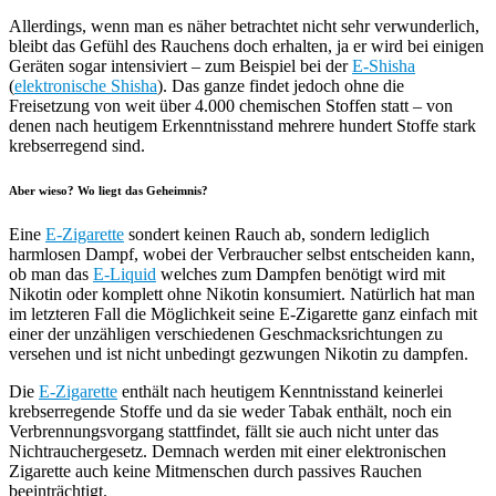
Allerdings, wenn man es näher betrachtet nicht sehr verwunderlich,
bleibt das Gefühl des Rauchens doch erhalten, ja er wird bei einigen
Geräten sogar intensiviert – zum Beispiel bei der
E-Shisha
(
elektronische Shisha
). Das ganze findet jedoch ohne die
Freisetzung von weit über 4.000 chemischen Stoffen statt – von
denen nach heutigem Erkenntnisstand mehrere hundert Stoffe stark
krebserregend sind.
Aber wieso? Wo liegt das Geheimnis?
Eine
E-Zigarette
sondert keinen Rauch ab, sondern lediglich
harmlosen Dampf, wobei der Verbraucher selbst entscheiden kann,
ob man das
E-Liquid
welches zum Dampfen benötigt wird mit
Nikotin oder komplett ohne Nikotin konsumiert. Natürlich hat man
im letzteren Fall die Möglichkeit seine E-Zigarette ganz einfach mit
einer der unzähligen verschiedenen Geschmacksrichtungen zu
versehen und ist nicht unbedingt gezwungen Nikotin zu dampfen.
Die
E-Zigarette
enthält nach heutigem Kenntnisstand keinerlei
krebserregende Stoffe und da sie weder Tabak enthält, noch ein
Verbrennungsvorgang stattfindet, fällt sie auch nicht unter das
Nichtrauchergesetz. Demnach werden mit einer elektronischen
Zigarette auch keine Mitmenschen durch passives Rauchen
beeinträchtigt.