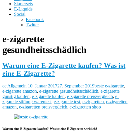
Startersets
E-Liquids
Social
Facebook
Twitter
e-zigarette
gesundheitsschädlich
Warum eine E-Zigarette kaufen? Was ist
eine E-Zigarette?
ee
Allgemein
10. Januar 2017
27. September 2019
beste e-zigarette
,
e-zigarette amazon
,
e-zigarette gesundheitsschädlich
,
e-zigarette
günstig kaufen
,
e-zigarette kaufen
,
e-zigarette preisvergleich
,
e-
zigarette stiftung warentest
,
e-zigarette test
,
e-zigaretten
,
e-zigaretten
amazon
,
e-zigaretten preisvergleich
,
e-zigaretten shop
Warum eine E-Zigarette kaufen? Was ist eine E-Zigarette wirklich?