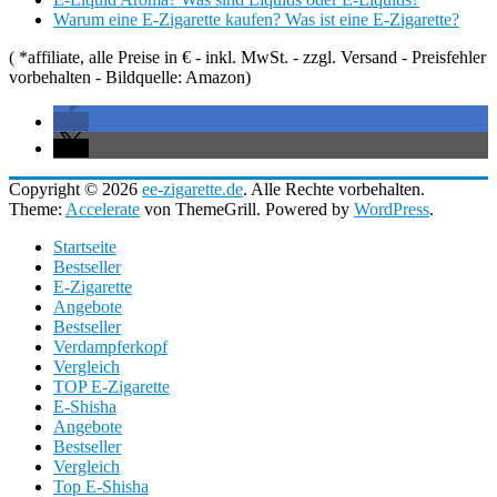
Warum eine E-Zigarette kaufen? Was ist eine E-Zigarette?
( *affiliate, alle Preise in € - inkl. MwSt. - zzgl. Versand - Preisfehler
vorbehalten - Bildquelle: Amazon)
Copyright © 2026
ee-zigarette.de
. Alle Rechte vorbehalten.
Theme:
Accelerate
von ThemeGrill. Powered by
WordPress
.
Startseite
Bestseller
E-Zigarette
Angebote
Bestseller
Verdampferkopf
Vergleich
TOP E-Zigarette
E-Shisha
Angebote
Bestseller
Vergleich
Top E-Shisha