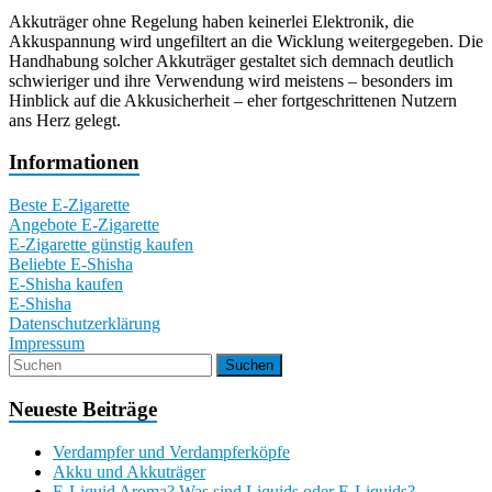
Akkuträger ohne Regelung haben keinerlei Elektronik, die
Akkuspannung wird ungefiltert an die Wicklung weitergegeben. Die
Handhabung solcher Akkuträger gestaltet sich demnach deutlich
schwieriger und ihre Verwendung wird meistens – besonders im
Hinblick auf die Akkusicherheit – eher fortgeschrittenen Nutzern
ans Herz gelegt.
Informationen
Beste E-Zigarette
Angebote E-Zigarette
E-Zigarette günstig kaufen
Beliebte E-Shisha
E-Shisha kaufen
E-Shisha
Datenschutzerklärung
Impressum
Neueste Beiträge
Verdampfer und Verdampferköpfe
Akku und Akkuträger
E-Liquid Aroma? Was sind Liquids oder E-Liquids?