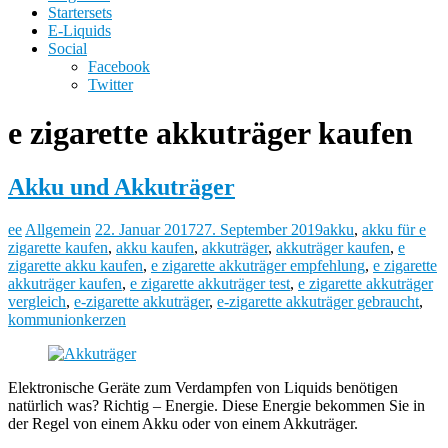
Startersets
E-Liquids
Social
Facebook
Twitter
e zigarette akkuträger kaufen
Akku und Akkuträger
ee
Allgemein
22. Januar 2017
27. September 2019
akku
,
akku für e
zigarette kaufen
,
akku kaufen
,
akkuträger
,
akkuträger kaufen
,
e
zigarette akku kaufen
,
e zigarette akkuträger empfehlung
,
e zigarette
akkuträger kaufen
,
e zigarette akkuträger test
,
e zigarette akkuträger
vergleich
,
e-zigarette akkuträger
,
e-zigarette akkuträger gebraucht
,
kommunionkerzen
Elektronische Geräte zum Verdampfen von Liquids benötigen
natürlich was? Richtig – Energie. Diese Energie bekommen Sie in
der Regel von einem Akku oder von einem Akkuträger.