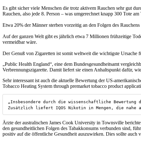
Es gibt sicher viele Menschen die trotz aktivem Rauchen sehr gut d
Rauchen, also jede 8. Person – was umgerechnet knapp 300 Tote am T
Etwa 20% der Männer sterben vorzeitig an den Folgen des Rauchens –
Auf der ganzen Welt gibt es jährlich etwa 7 Millionen frühzeitige T
vermeidbar wäre.
Der Genuß von Zigaretten ist somit weltweit die wichtigste Ursache f
„Public Health England“, eine dem Bundesgesundheitsamt vergleichbar
Verbrennungszigarette. Damit liefert sie einen Anhaltspunkt dafür, w
Sehr interessant ist auch die aktuelle Bewertung der US-amerikanis
Tobacco Heating System through premarket tobacco product applicat
„Insbesondere durch die wissenschaftliche Bewertung d
Zusätzlich liefert IQOS Nikotin in Mengen, die nahe 
Ärzte der australischen James Cook University in Townsville bericht
den gesundheitlichen Folgen des Tabakkonsums verbunden sind, führen
positiv auf die öffentliche Gesundheit auszuwirken. Dies sollte auch