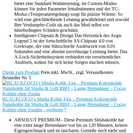
bietet eine Standard-Wattsteuerung, im Custom-Modus
können Sie jeden Parameter feinabstimmen und der TC-
Modus (Temperaturregelung) sorgt für präzise Wärme. So
wird eine gleichbleibende Leistung gewährleistet und sowohl
Ihre Verdampfer-Coils als auch das Mod selbst vor
hitzebedingten Schäden geschützt.
Intelligenter Chipsatz & Design Das Herzstück des Aegis
Legend 5 ist der fortschrittliche AS-Chipsatz 4.0 von
Geekvape, der eine blitzschnelle Auslösezeit von 0,01
Sekunden und eine absolut zuverlässige Leistung bietet. Das
A-Lock-Sicherheitssystem verhindert ein versehentliches
Auslösen, sodass Sie sich keine Sorgen machen müssen.
Direkt zum Produkt
Preis inkl. MwSt., zzgl. Versandkosten
Bestseller Nr. 5
BLACKCOCO’s Shisha Kohle 4 kg – Premium Kokoskohle
Naturkohle für Shisha & Grill BBQ – Lange Brenndauer – Cocos
Kohlen ohne Zusätze - werbung *
ABSOLUT PREMIUM - Diese Premium Shishakohle hat
eine extra lange Brenndauer von bis zu 120 Minuten, keinen
Eigengeschmack und ist raucharm. Genieße noch mehr und