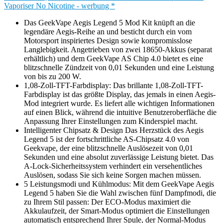
Vaporiser No Nicotine - werbung *
Das GeekVape Aegis Legend 5 Mod Kit knüpft an die
legendäre Aegis-Reihe an und besticht durch ein vom
Motorsport inspiriertes Design sowie kompromisslose
Langlebigkeit. Angetrieben von zwei 18650-Akkus (separat
erhältlich) und dem GeekVape AS Chip 4.0 bietet es eine
blitzschnelle Zündzeit von 0,01 Sekunden und eine Leistung
von bis zu 200 W.
1,08-Zoll-TFT-Farbdisplay: Das brillante 1,08-Zoll-TFT-
Farbdisplay ist das größte Display, das jemals in einen Aegis-
Mod integriert wurde. Es liefert alle wichtigen Informationen
auf einen Blick, während die intuitive Benutzeroberfläche die
Anpassung Ihrer Einstellungen zum Kinderspiel macht.
Intelligenter Chipsatz & Design Das Herzstück des Aegis
Legend 5 ist der fortschrittliche AS-Chipsatz 4.0 von
Geekvape, der eine blitzschnelle Auslösezeit von 0,01
Sekunden und eine absolut zuverlässige Leistung bietet. Das
A-Lock-Sicherheitssystem verhindert ein versehentliches
Auslösen, sodass Sie sich keine Sorgen machen müssen.
5 Leistungsmodi und Kühlmodus: Mit dem GeekVape Aegis
Legend 5 haben Sie die Wahl zwischen fünf Dampfmodi, die
zu Ihrem Stil passen: Der ECO-Modus maximiert die
Akkulaufzeit, der Smart-Modus optimiert die Einstellungen
automatisch entsprechend Ihrer Spule, der Normal-Modus