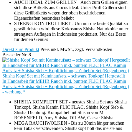
AUCH IDEAL ZUM GRILLEN - Auch zum Grillen eignen
sich diese Briketts aus Cocos ideal. Unter Profi Grillern sind
diese Grillbriketts wegen der oben beschriebenen
Eigenschaften besonders beliebt
STRENG KONTROLLIERT - Um nur die beste Qualität zu
gewährleisten wird diese Kokosnuss Shisha Naturkohle unter
strengsten Auflagen in Indonesien produziert. Nur das Beste
für deinen Genuss
Direkt zum Produkt
Preis inkl. MwSt., zzgl. Versandkosten
Bestseller Nr. 8
Shisha Kopf Set mit Kaminaufsatz – schwarz Tonkopf Hergestellt
In Handarbeit für MEHR Rauch inkl. buntem FLIC FLAC Kamin
Aufsatz + Shisha Sieb + Kopfdichtung - Zubehör Set (Regenbogen)
- werbung *
SHISHA KOMPLETT SET - neustes Shisha Set aus Shisha
Tonkopf, Shisha Kamin FLIC FLAC, Shisha Kopf Sieb &
Shisha Dichtung. Kompatibel mit Shisha von M.
ROSENFELD, Amy Shisha, DILAW, Caesar Shisha.
MEGA RAUCHWOLKEN - Bis zu 30min länger rauchen +
kein Tabak verschwenden. Shishakopf holt das meiste aus