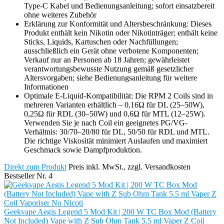
Type-C Kabel und Bedienungsanleitung; sofort einsatzbereit
ohne weiteres Zubehör
Erklärung zur Konformität und Altersbeschränkung: Dieses
Produkt enthält kein Nikotin oder Nikotinträger; enthält keine
Sticks, Liquids, Kartuschen oder Nachfüllungen;
ausschließlich ein Gerät ohne verbotene Komponenten;
Verkauf nur an Personen ab 18 Jahren; gewährleistet
verantwortungsbewusste Nutzung gemäß gesetzlicher
Altersvorgaben; siehe Bedienungsanleitung für weitere
Informationen
Optimale E-Liquid-Kompatibilität: Die RPM 2 Coils sind in
mehreren Varianten erhältlich – 0,16Ω für DL (25–50W),
0,25Ω für RDL (30–50W) und 0,6Ω für MTL (12–25W).
Verwenden Sie je nach Coil ein geeignetes PG/VG-
Verhältnis: 30/70–20/80 für DL, 50/50 für RDL und MTL.
Die richtige Viskosität minimiert Auslaufen und maximiert
Geschmack sowie Dampfproduktion.
Direkt zum Produkt
Preis inkl. MwSt., zzgl. Versandkosten
Bestseller Nr. 4
Geekvape Aegis Legend 5 Mod Kit | 200 W TC Box Mod (Battery
Not Included) Vape with Z Sub Ohm Tank 5.5 ml Vaper Z Coil