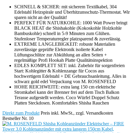
SCHNELL & SICHER: mit sicherem Textilkabel, 304
Edelstahl Heizspirale und Überhitzunsschutz-Thermostat. Wir
sparen nicht an der Qualität!
PERFEKT FÜR NATURKOHLE: 1000 Watt Power bringt
BLACK HEAT die Shishakohle (Kokoskohle Holzkohle
Bambuskohle) schnell in 5-9 Minuten zum Glühen.
Stufenloser Temperaturregler platzsparend & zuverlässig.
EXTREME LANGLEBIGKEIT: robuste Materialien
zuverlässige geprüfte Elektronik isolierte Kabel
Lüftungsschlitze zur Abkühlung an allen Seiten +
regelmäßige Profi Hookah Platte Qualitätsinspektion
EDLES KOMPLETT SET: inkl. Zubehör für sorgenfreien
Start: Kohlegitter & Kohlenzange für Cocos aus
hochwertigem Edelstahl + DE Gebrauchsanleitung. Alles in
schwarz gold edel Verpackung von M. ROSENFELD
HOHE REICHWEITE: extra lang 150 cm elektrische
Stromkabel kann der Brenner frei auf dem Tisch Balkon
Terasse aufgestellt werden. Coco Würfel Doppel Schutz
Platten Steckdosen. Komfortables Shisha Rauchen
Direkt zum Produkt
Preis inkl. MwSt., zzgl. Versandkosten
Bestseller Nr. 10