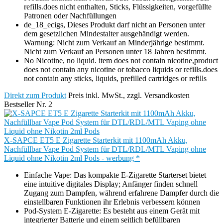
refills.does nicht enthalten, Sticks, Flüssigkeiten, vorgefüllte
Patronen oder Nachfüllungen
de_18_ecigs, Dieses Produkt darf nicht an Personen unter
dem gesetzlichen Mindestalter ausgehändigt werden.
Warnung: Nicht zum Verkauf an Minderjährige bestimmt.
Nicht zum Verkauf an Personen unter 18 Jahren bestimmt.
No Nicotine, no liquid. item does not contain nicotine,product
does not contain any nicotine or tobacco liquids or refills.does
not contain any sticks, liquids, prefilled cartridges or refills
Direkt zum Produkt
Preis inkl. MwSt., zzgl. Versandkosten
Bestseller Nr. 2
X-SAPCE ET5 E Zigarette Starterkit mit 1100mAh Akku,
Nachfüllbar Vape Pod System für DTL/RDL/MTL Vaping ohne
Liquid ohne Nikotin 2ml Pods - werbung *
Einfache Vape: Das kompakte E-Zigarette Starterset bietet
eine intuitive digitales Display; Anfänger finden schnell
Zugang zum Dampfen, während erfahrene Dampfer durch die
einstellbaren Funktionen ihr Erlebnis verbessern können
Pod-System E-Zigarette: Es besteht aus einem Gerät mit
integrierter Batterie und einem seitlich befüllbaren