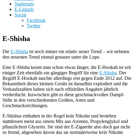
Startersets
E-Liquids
Social
Facebook
Twitter
E-Shisha
Die
E-Shisha
ist noch immer ein relativ neuer Trend – wir nehmen
den neuesten Trend einmal genauer unter die Lupe.
Eine E-Shisha kennt man schon etwas länger, die E-Hookah ist seit
einiger Zeit ebenfalls ein gängiger Begriff für eine
E-Shisha
. Der
Begriff E-Hookah tauchte allerdings erst gegen Ende 2012 auf. Die
Bekanntheit dieses kleinen Geräts ist daraufhin explodiert und die
Verkaufszahlen haben sich nach offiziellen Angaben jährlich
verdreifacht. Inzwischen gibt es diese geschmackvollen Dampf-
Stifte in den verschiedensten Größen, Arten und
Geschmacksrichtungen.
E-Shishas enthalten in der Regel kein Nikotin und bestehen
stattdessen meist aus einem Mix aus Aromen, Propylenglykol und
pflanzlichem Glyzerin. Sie sind der E-Zigarette also doch gar nicht
so fremd, abgesehen davon das sie normalerweise kein Nikotin