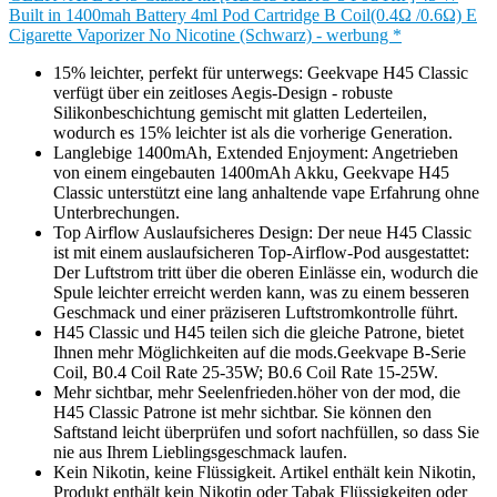
Built in 1400mah Battery 4ml Pod Cartridge B Coil(0.4Ω /0.6Ω) E
Cigarette Vaporizer No Nicotine (Schwarz) - werbung *
15% leichter, perfekt für unterwegs: Geekvape H45 Classic
verfügt über ein zeitloses Aegis-Design - robuste
Silikonbeschichtung gemischt mit glatten Lederteilen,
wodurch es 15% leichter ist als die vorherige Generation.
Langlebige 1400mAh, Extended Enjoyment: Angetrieben
von einem eingebauten 1400mAh Akku, Geekvape H45
Classic unterstützt eine lang anhaltende vape Erfahrung ohne
Unterbrechungen.
Top Airflow Auslaufsicheres Design: Der neue H45 Classic
ist mit einem auslaufsicheren Top-Airflow-Pod ausgestattet:
Der Luftstrom tritt über die oberen Einlässe ein, wodurch die
Spule leichter erreicht werden kann, was zu einem besseren
Geschmack und einer präziseren Luftstromkontrolle führt.
H45 Classic und H45 teilen sich die gleiche Patrone, bietet
Ihnen mehr Möglichkeiten auf die mods.Geekvape B-Serie
Coil, B0.4 Coil Rate 25-35W; B0.6 Coil Rate 15-25W.
Mehr sichtbar, mehr Seelenfrieden.höher von der mod, die
H45 Classic Patrone ist mehr sichtbar. Sie können den
Saftstand leicht überprüfen und sofort nachfüllen, so dass Sie
nie aus Ihrem Lieblingsgeschmack laufen.
Kein Nikotin, keine Flüssigkeit. Artikel enthält kein Nikotin,
Produkt enthält kein Nikotin oder Tabak Flüssigkeiten oder