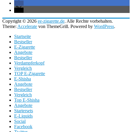
Copyright © 2026
ee-zigarette.de
. Alle Rechte vorbehalten.
Theme:
Accelerate
von ThemeGrill. Powered by
WordPress
.
Startseite
Bestseller
E-Zigarette
Angebote
Bestseller
Verdampferkopf
Vergleich
TOP E-Zigarette
E-Shisha
Angebote
Bestseller
Vergleich
Top E-Shisha
Angebote
Startersets
E-Liquids
Social
Facebook
Twitter