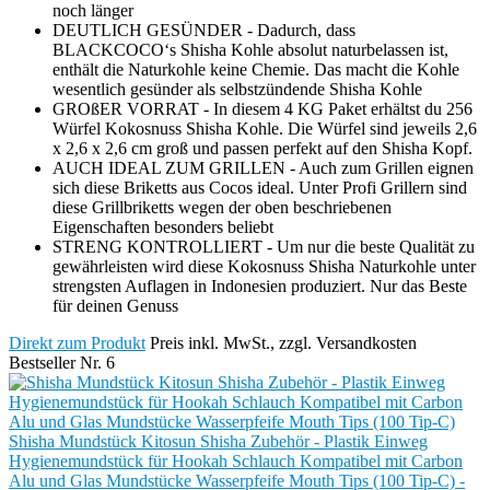
noch länger
DEUTLICH GESÜNDER - Dadurch, dass
BLACKCOCO‘s Shisha Kohle absolut naturbelassen ist,
enthält die Naturkohle keine Chemie. Das macht die Kohle
wesentlich gesünder als selbstzündende Shisha Kohle
GROßER VORRAT - In diesem 4 KG Paket erhältst du 256
Würfel Kokosnuss Shisha Kohle. Die Würfel sind jeweils 2,6
x 2,6 x 2,6 cm groß und passen perfekt auf den Shisha Kopf.
AUCH IDEAL ZUM GRILLEN - Auch zum Grillen eignen
sich diese Briketts aus Cocos ideal. Unter Profi Grillern sind
diese Grillbriketts wegen der oben beschriebenen
Eigenschaften besonders beliebt
STRENG KONTROLLIERT - Um nur die beste Qualität zu
gewährleisten wird diese Kokosnuss Shisha Naturkohle unter
strengsten Auflagen in Indonesien produziert. Nur das Beste
für deinen Genuss
Direkt zum Produkt
Preis inkl. MwSt., zzgl. Versandkosten
Bestseller Nr. 6
Shisha Mundstück Kitosun Shisha Zubehör - Plastik Einweg
Hygienemundstück für Hookah Schlauch Kompatibel mit Carbon
Alu und Glas Mundstücke Wasserpfeife Mouth Tips (100 Tip-C) -