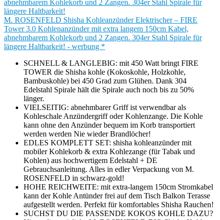
M. ROSENFELD Shisha Kohleanzünder Elektrischer – FIRE
Tower 3.0 Kohlenanzünder mit extra langem 150cm Kabel,
abnehmbarem Kohlekorb und 2 Zangen. 304er Stahl Spirale für
längere Haltbarkeit! - werbung *
SCHNELL & LANGLEBIG: mit 450 Watt bringt FIRE
TOWER die Shisha kohle (Kokoskohle, Holzkohle,
Bambuskohle) bei 450 Grad zum Glühen. Dank 304
Edelstahl Spirale hält die Spirale auch noch bis zu 50%
länger.
VIELSEITIG: abnehmbarer Griff ist verwendbar als
Kohleschale Anzündergriff oder Kohlenzange. Die Kohle
kann ohne den Anzünder bequem im Korb transportiert
werden werden Nie wieder Brandlöcher!
EDLES KOMPLETT SET: shisha kohleanzünder mit
mobiler Kohlekorb & extra Kohlezange (für Tabak und
Kohlen) aus hochwertigem Edelstahl + DE
Gebrauchsanleitung. Alles in edler Verpackung von M.
ROSENFELD in schwarz-gold!
HOHE REICHWEITE: mit extra-langem 150cm Stromkabel
kann der Kohle Antünder frei auf dem Tisch Balkon Terasse
aufgestellt werden. Perfekt für komfortables Shisha Rauchen!
SUCHST DU DIE PASSENDE KOKOS KOHLE DAZU?