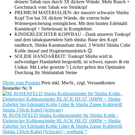
deinem Tabak raus durch 3X dickere Wände. Mehr Rauch +
Geschmack vom Tabak wie Steinkopf
PREMIUM MATERIALIEN: der massive schwarze Shisha
Kopf Ton hat 3X dickere Wände, die extrem hohe
Wärmespeicherung ermöglichen. Mit dem bunten Edelstahl
Kaminkopf + Siebeinsatz in Komplettset.
KINDERLEICHTER KOPFBAU - Dank unserem Tonkopf
und dem tabaksparendem Sieb shisha: Baue den Kopf
randhoch, Shisha Kaminaufsatz drauf, 3 Würfel Shisha Cube
Kohle darauf und Hygienemundstück 😉
SOLIDE HANDARBEIT: Tonkopf Shisha wird in
aufwendiger Handarbeit hergestellt, ist schwer, massiv & ein
Unikat. Mit Liebe gesetzte 5 Löcher geben den Optimalen
Durchzug für Shishatabak Steine
Direkt zum Produkt
Preis inkl. MwSt., zzgl. Versandkosten
Bestseller Nr. 9
M. ROSENFELD Shisha Kohleanzünder für Shisha Kohle -
Elektrischer Kohleanzünder BLACK HEAT 1000W + Shisha
Zubehör Set Edelstahl Kohle Gitter & Shisha Zange Kohlegrill
Shisha 150cm Kabel (Schwarz) - werbung *