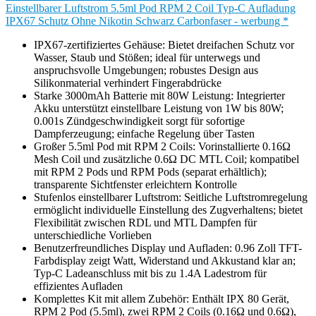
Einstellbarer Luftstrom 5.5ml Pod RPM 2 Coil Typ-C Aufladung
IPX67 Schutz Ohne Nikotin Schwarz Carbonfaser - werbung *
IPX67-zertifiziertes Gehäuse: Bietet dreifachen Schutz vor
Wasser, Staub und Stößen; ideal für unterwegs und
anspruchsvolle Umgebungen; robustes Design aus
Silikonmaterial verhindert Fingerabdrücke
Starke 3000mAh Batterie mit 80W Leistung: Integrierter
Akku unterstützt einstellbare Leistung von 1W bis 80W;
0.001s Zündgeschwindigkeit sorgt für sofortige
Dampferzeugung; einfache Regelung über Tasten
Großer 5.5ml Pod mit RPM 2 Coils: Vorinstallierte 0.16Ω
Mesh Coil und zusätzliche 0.6Ω DC MTL Coil; kompatibel
mit RPM 2 Pods und RPM Pods (separat erhältlich);
transparente Sichtfenster erleichtern Kontrolle
Stufenlos einstellbarer Luftstrom: Seitliche Luftstromregelung
ermöglicht individuelle Einstellung des Zugverhaltens; bietet
Flexibilität zwischen RDL und MTL Dampfen für
unterschiedliche Vorlieben
Benutzerfreundliches Display und Aufladen: 0.96 Zoll TFT-
Farbdisplay zeigt Watt, Widerstand und Akkustand klar an;
Typ-C Ladeanschluss mit bis zu 1.4A Ladestrom für
effizientes Aufladen
Komplettes Kit mit allem Zubehör: Enthält IPX 80 Gerät,
RPM 2 Pod (5.5ml), zwei RPM 2 Coils (0.16Ω und 0.6Ω),